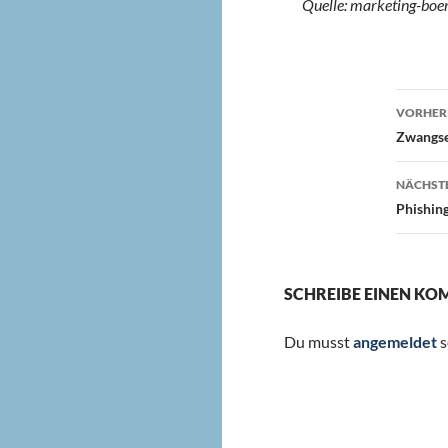
Quelle: marketing-boe
Beit
VORHERI
Zwangse
NÄCHSTE
Phishing
SCHREIBE EINEN K
Du musst
angemeldet
s