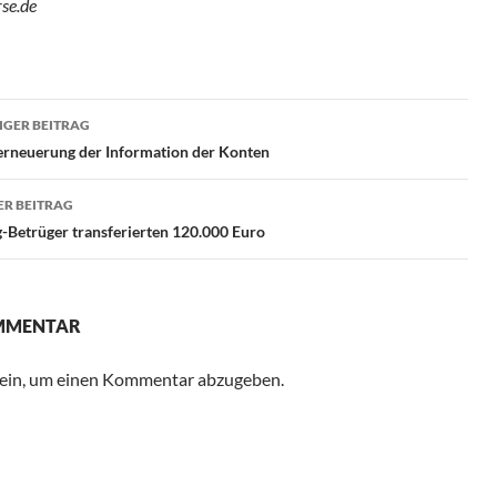
rse.de
ragsnavigation
GER BEITRAG
rneuerung der Information der Konten
R BEITRAG
-Betrüger transferierten 120.000 Euro
OMMENTAR
ein, um einen Kommentar abzugeben.