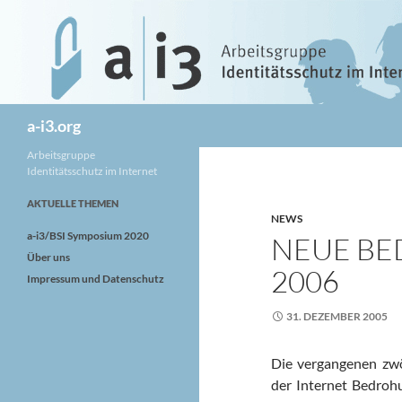
Zum
Inhalt
springen
Suchen
a-i3.org
Arbeitsgruppe
Identitätsschutz im Internet
AKTUELLE THEMEN
NEWS
a-i3/BSI Symposium 2020
NEUE BE
Über uns
2006
Impressum und Datenschutz
31. DEZEMBER 2005
Die vergangenen zw
der Internet Bedroh