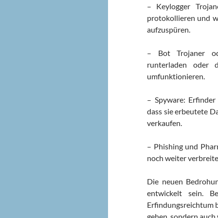
– Keylogger Troja
protokollieren und w
aufzuspüren.
– Bot Trojaner o
runterladen oder 
umfunktionieren.
– Spyware: Erfinder
dass sie erbeutete D
verkaufen.
– Phishing und Pharm
noch weiter verbreit
Die neuen Bedrohung
entwickelt sein. 
Erfindungsreichtum b
gehen, sondern auch 