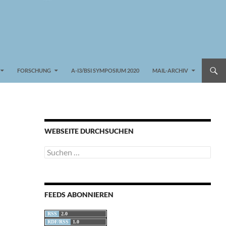
FORSCHUNG
A-I3/BSI SYMPOSIUM 2020
MAIL-ARCHIV
WEBSEITE DURCHSUCHEN
Suchen
nach:
FEEDS ABONNIEREN
RSS
2.0
RDF/RSS
1.0