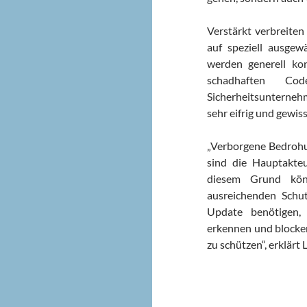
Verstärkt verbreiten
auf speziell ausgew
werden generell kon
schadhaften Co
Sicherheitsunterne
sehr eifrig und gewis
„Verborgene Bedrohun
sind die Hauptakte
diesem Grund kön
ausreichenden Schut
Update benötigen,
erkennen und blocke
zu schützen“, erklärt