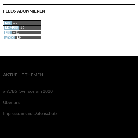
FEEDS ABONNIEREN
RSS
2.0
RDF/RSS
1.0
RSS
0.92
ATOM
1.0
AKTUELLE THEMEN
a-i3/BSI Symposium 2020
Über uns
Impressum und Datenschutz