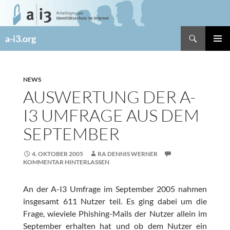
Zum
Inhalt
springen
Suchen
a-i3.org
PRIMÄR
MENÜ
NEWS
AUSWERTUNG DER A-
I3 UMFRAGE AUS DEM
SEPTEMBER
4. OKTOBER 2005
RA DENNIS WERNER
KOMMENTAR HINTERLASSEN
An der A-I3 Umfrage im September 2005 nahmen
insgesamt 611 Nutzer teil. Es ging dabei um die
Frage, wieviele Phishing-Mails der Nutzer allein im
September erhalten hat und ob dem Nutzer ein