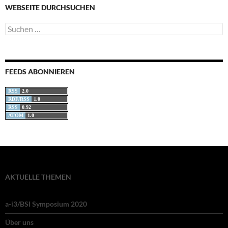
WEBSEITE DURCHSUCHEN
Suchen
nach:
FEEDS ABONNIEREN
RSS
2.0
RDF/RSS
1.0
RSS
0.92
ATOM
1.0
AKTUELLE THEMEN
a-i3/BSI Symposium 2020
Über uns