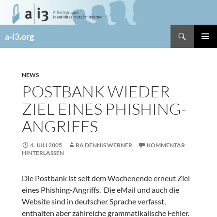
Zum
Inhalt
springen
Suchen
a-i3.org
PRIMÄR
MENÜ
NEWS
POSTBANK WIEDER
ZIEL EINES PHISHING-
ANGRIFFS
4. JULI 2005
RA DENNIS WERNER
KOMMENTAR
HINTERLASSEN
Die Postbank ist seit dem Wochenende erneut Ziel
eines Phishing-Angriffs. Die eMail und auch die
Website sind in deutscher Sprache verfasst,
enthalten aber zahlreiche grammatikalische Fehler.