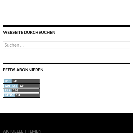
WEBSEITE DURCHSUCHEN
Suchen
nach:
FEEDS ABONNIEREN
RSS
2.0
RDF/RSS
1.0
RSS
0.92
ATOM
1.0
AKTUELLE THEMEN