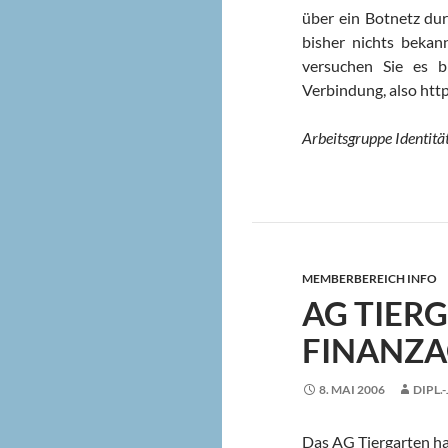
über ein Botnetz du
bisher nichts bekann
versuchen Sie es b
Verbindung, also http:
Arbeitsgruppe Identität
MEMBERBEREICH INFO
AG TIER
FINANZ
8. MAI 2006
DIPL.
Das AG Tiergarten ha