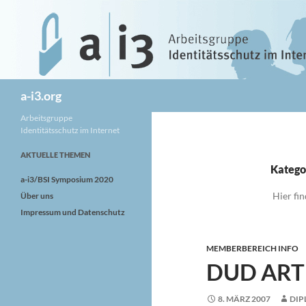
Zum
Inhalt
springen
Suchen
a-i3.org
Arbeitsgruppe
Identitätsschutz im Internet
AKTUELLE THEMEN
Katego
a-i3/BSI Symposium 2020
Hier fin
Über uns
Impressum und Datenschutz
MEMBERBEREICH INFO
DUD ART
8. MÄRZ 2007
DIP