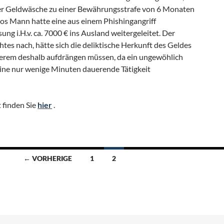
ger Geldwäsche zu einer Bewährungsstrafe von 6 Monaten
slos Mann hatte eine aus einem Phishingangriff
g i.H.v. ca. 7000 € ins Ausland weitergeleitet. Der
tes nach, hätte sich die deliktische Herkunft des Geldes
rem deshalb aufdrängen müssen, da ein ungewöhlich
eine nur wenige Minuten dauerende Tätigkeit
t finden Sie
hier
.
← VORHERIGE
1
2