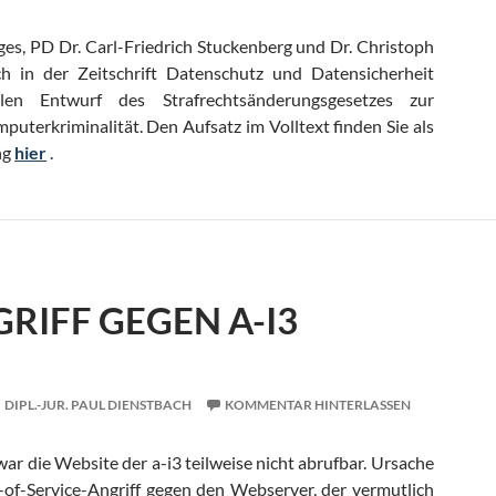
ges, PD Dr. Carl-Friedrich Stuckenberg und Dr. Christoph
h in der Zeitschrift Datenschutz und Datensicherheit
en Entwurf des Strafrechtsänderungsgesetzes zur
terkriminalität. Den Aufsatz im Volltext finden Sie als
ng
hier
.
RIFF GEGEN A-I3
DIPL.-JUR. PAUL DIENSTBACH
KOMMENTAR HINTERLASSEN
war die Website der a-i3 teilweise nicht abrufbar. Ursache
al-of-Service-Angriff gegen den Webserver, der vermutlich