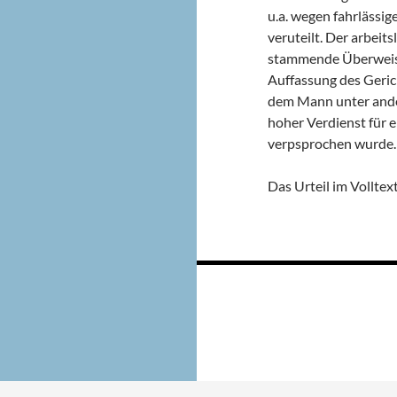
u.a. wegen fahrlässi
veruteilt. Der arbeit
stammende Überweisun
Auffassung des Gerich
dem Mann unter ande
hoher Verdienst für 
verpsprochen wurde.
Das Urteil im Volltex
Beitragsnavigation