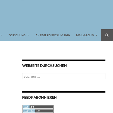
FORSCHUNG
A-I3/BSI SYMPOSIUM 2020
MAIL-ARCHIV
WEBSEITE DURCHSUCHEN
Suchen
nach:
FEEDS ABONNIEREN
RSS
2.0
RDF/RSS
1.0