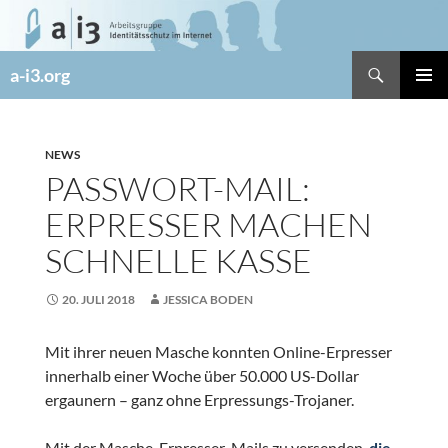
Zum
Inhalt
springen
Suchen
a-i3.org
PRIMÄR
MENÜ
NEWS
PASSWORT-MAIL:
ERPRESSER MACHEN
SCHNELLE KASSE
20. JULI 2018
JESSICA BODEN
Mit ihrer neuen Masche konnten Online-Erpresser
innerhalb einer Woche über 50.000 US-Dollar
ergaunern – ganz ohne Erpressungs-Trojaner.
Mit der Masche, Erpresser-Mails zu versenden,
die