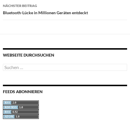
NÄCHSTER BEITRAG
Bluetooth-Lücke in Millionen Geräten entdeckt
WEBSEITE DURCHSUCHEN
Suchen
nach:
FEEDS ABONNIEREN
RSS
2.0
RDF/RSS
1.0
RSS
0.92
ATOM
1.0