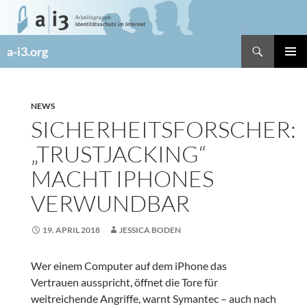
Zum
Inhalt
springen
Suchen
a-i3.org
PRIMÄR
MENÜ
NEWS
SICHERHEITSFORSCHER:
„TRUSTJACKING“
MACHT IPHONES
VERWUNDBAR
19. APRIL 2018
JESSICA BODEN
Wer einem Computer auf dem iPhone das
Vertrauen ausspricht, öffnet die Tore für
weitreichende Angriffe, warnt Symantec – auch nach