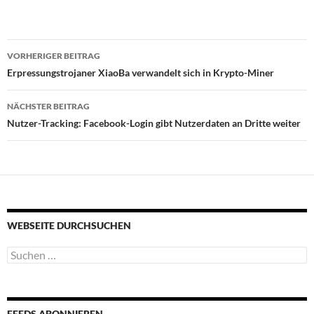
Beitragsnavigation
VORHERIGER BEITRAG
Erpressungstrojaner XiaoBa verwandelt sich in Krypto-Miner
NÄCHSTER BEITRAG
Nutzer-Tracking: Facebook-Login gibt Nutzerdaten an Dritte weiter
WEBSEITE DURCHSUCHEN
Suchen
nach:
FEEDS ABONNIEREN