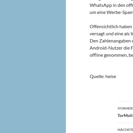
WhatsApp in den offiz
um eine Werbe-Spam
Offensichtlich haben
versagt und eine al
Den Zahlenangaben de
Android-Nutzer die F
offline genommen, be
Quelle: heise
Beit
VORHERI
TorMoil
NÄCHSTE