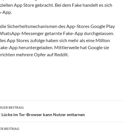
iellen App Store gebracht. Bei dem Fake handelt es sich
-App.
 die Sicherheitsmechanismen des App-Stores Google Play
s WhatsApp-Messenger getarnte Fake-App durchgelassen.
s App Stores zufolge haben sich mehr als eine Million
ake-App heruntergeladen. Mittlerweile hat Google sie
richten mehrere Opfer auf Reddit.
ragsnavigation
GER BEITRAG
: Lücke im Tor-Browser kann Nutzer enttarnen
R BEITRAG