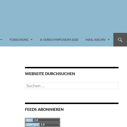
FORSCHUNG
A-I3/BSI SYMPOSIUM 2020
MAIL-ARCHIV
WEBSEITE DURCHSUCHEN
Suchen
nach:
FEEDS ABONNIEREN
RSS
2.0
RDF/RSS
1.0