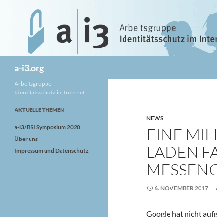
Zum
Inhalt
springen
Suchen
a-i3.org
Arbeitsgruppe
Identitätsschutz im Internet
AKTUELLE THEMEN
NEWS
a-i3/BSI Symposium 2020
EINE MI
Über uns
LADEN F
Impressum und Datenschutz
MESSENG
6. NOVEMBER 2017
Google hat nicht auf