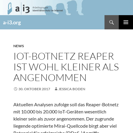
Zum
Inhalt
springen
Suchen
a-i3.org
PRIMÄR
MENÜ
NEWS
IOT-BOTNETZ REAPER
IST WOHL KLEINER ALS
ANGENOMMEN
30. OKTOBER 2017
JESSICA BODEN
Aktuellen Analysen zufolge soll das Reaper-Botnetz
mit 10.000 bis 20.000 IoT-Geräten wesentlich
kleiner sein als zuvor angenommen. Der zugrunde
liegende optimierte Mirai-Quellcode birgt aber viel
Potenzial für erfolgreiche (DDoS-)Angriffe.