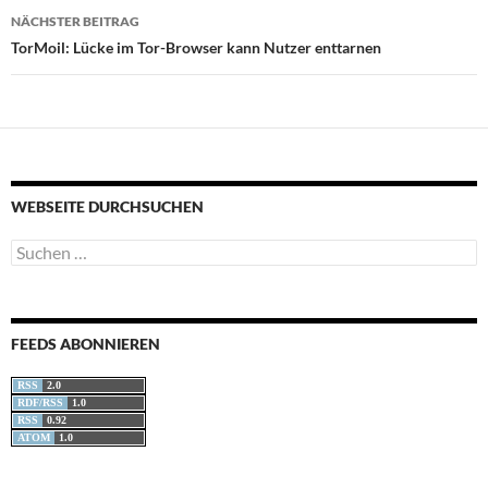
NÄCHSTER BEITRAG
TorMoil: Lücke im Tor-Browser kann Nutzer enttarnen
WEBSEITE DURCHSUCHEN
Suchen
nach:
FEEDS ABONNIEREN
RSS
2.0
RDF/RSS
1.0
RSS
0.92
ATOM
1.0