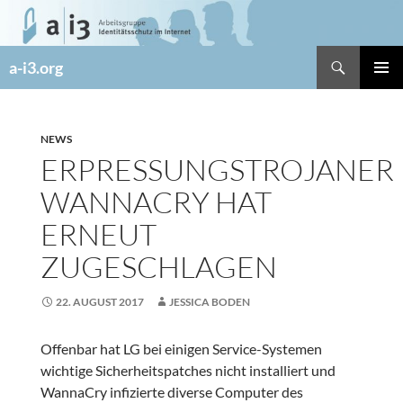
Zum
Inhalt
springen
Suchen
a-i3.org
PRIMÄR
MENÜ
NEWS
ERPRESSUNGSTROJANER
WANNACRY HAT
ERNEUT
ZUGESCHLAGEN
22. AUGUST 2017
JESSICA BODEN
Offenbar hat LG bei einigen Service-Systemen
wichtige Sicherheitspatches nicht installiert und
WannaCry infizierte diverse Computer des