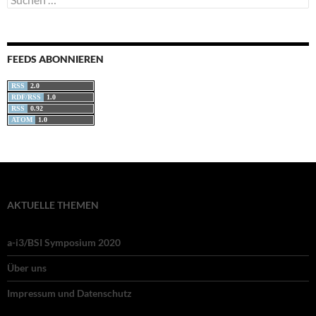
nach:
FEEDS ABONNIEREN
RSS
2.0
RDF/RSS
1.0
RSS
0.92
ATOM
1.0
AKTUELLE THEMEN
a-i3/BSI Symposium 2020
Über uns
Impressum und Datenschutz