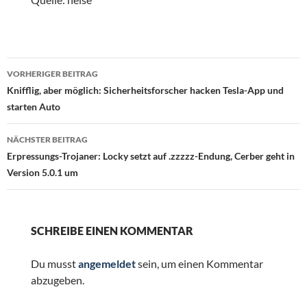
Beitragsnavigation
VORHERIGER BEITRAG
Knifflig, aber möglich: Sicherheitsforscher hacken Tesla-App und
starten Auto
NÄCHSTER BEITRAG
Erpressungs-Trojaner: Locky setzt auf .zzzzz-Endung, Cerber geht in
Version 5.0.1 um
SCHREIBE EINEN KOMMENTAR
Du musst
angemeldet
sein, um einen Kommentar
abzugeben.