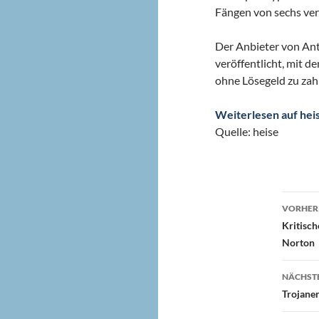
Fängen von sechs ver
Der Anbieter von An
veröffentlicht, mit 
ohne Lösegeld zu zah
Weiterlesen auf hei
Quelle: heise
Beit
VORHERI
Kritisch
Norton
NÄCHSTE
Trojaner