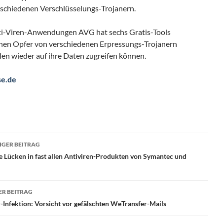
schiedenen Verschlüsselungs-Trojanern.
ti-Viren-Anwendungen AVG hat sechs Gratis-Tools
denen Opfer von verschiedenen Erpressungs-Trojanern
len wieder auf ihre Daten zugreifen können.
se.de
ragsnavigation
GER BEITRAG
e Lücken in fast allen Antiviren-Produkten von Symantec und
R BEITRAG
-Infektion: Vorsicht vor gefälschten WeTransfer-Mails