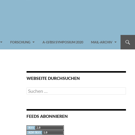
FORSCHUNG
A-I3/BSI SYMPOSIUM 2020
MAIL-ARCHIV
WEBSEITE DURCHSUCHEN
Suchen
nach:
FEEDS ABONNIEREN
RSS
2.0
RDF/RSS
1.0