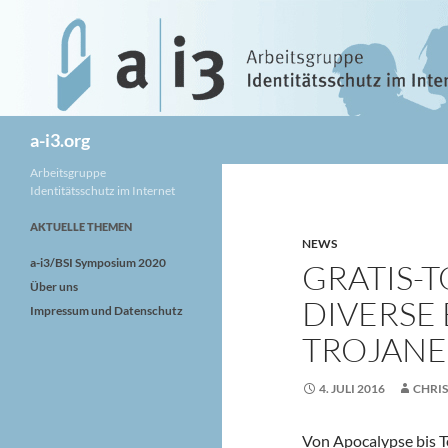
Zum
Inhalt
springen
Suchen
a-i3.org
Arbeitsgruppe
Identitätsschutz im Internet
AKTUELLE THEMEN
NEWS
a-i3/BSI Symposium 2020
GRATIS-
Über uns
DIVERSE
Impressum und Datenschutz
TROJANE
4. JULI 2016
CHRI
Von Apocalypse bis T