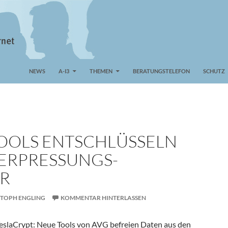
NEWS
A-I3
THEMEN
BERATUNGSTELEFON
SCHUTZ
TOOLS ENTSCHLÜSSELN
 ERPRESSUNGS-
R
STOPH ENGLING
KOMMENTAR HINTERLASSEN
eslaCrypt: Neue Tools von AVG befreien Daten aus den