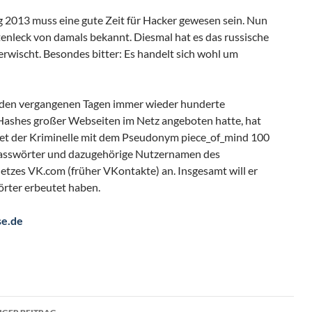
 2013 muss eine gute Zeit für Hacker gewesen sein. Nun
tenleck von damals bekannt. Diesmal hat es das russische
erwischt. Besondes bitter: Es handelt sich wohl um
n den vergangenen Tagen immer wieder hunderte
Hashes großer Webseiten im Netz angeboten hatte, hat
etet der Kriminelle mit dem Pseudonym piece_of_mind 100
Passwörter und dazugehörige Nutzernamen des
Netzes VK.com (früher VKontakte) an. Insgesamt will er
rter erbeutet haben.
se.de
ragsnavigation