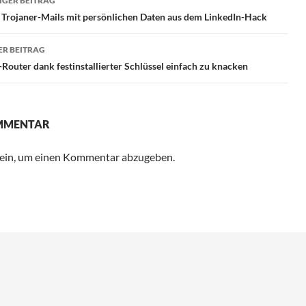
GER BEITRAG
 Trojaner-Mails mit persönlichen Daten aus dem LinkedIn-Hack
R BEITRAG
Router dank festinstallierter Schlüssel einfach zu knacken
OMMENTAR
ein, um einen Kommentar abzugeben.