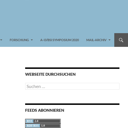
FORSCHUNG
A-I3/BSI SYMPOSIUM 2020
MAIL-ARCHIV
WEBSEITE DURCHSUCHEN
Suchen
nach:
FEEDS ABONNIEREN
RSS
2.0
RDF/RSS
1.0