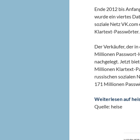
Ende 2012 bis Anfang
wurde ein viertes Da
soziale Netz VK.com 
Klartext-Passwörter.
Der Verkäufer, der i
Millionen Passwort-
nachgelegt. Jetzt bi
Millionen Klartext-
russischen sozialen 
171 Millionen Passwö
Weiterlesen auf hei
Quelle: heise
Beit