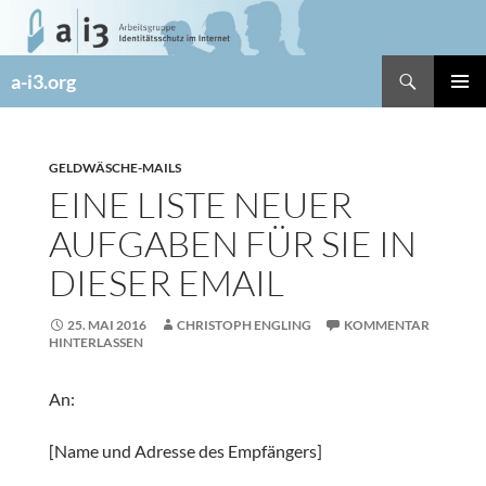
Zum
Inhalt
springen
Suchen
a-i3.org
PRIMÄR
MENÜ
GELDWÄSCHE-MAILS
EINE LISTE NEUER
AUFGABEN FÜR SIE IN
DIESER EMAIL
25. MAI 2016
CHRISTOPH ENGLING
KOMMENTAR
HINTERLASSEN
An:
[Name und Adresse des Empfängers]