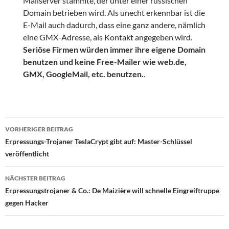
Mailserver stammte, der unter einer russischen
Domain betrieben wird. Als unecht erkennbar ist die
E-Mail auch dadurch, dass eine ganz andere, nämlich
eine GMX-Adresse, als Kontakt angegeben wird.
Seriöse Firmen würden immer ihre eigene Domain
benutzen und keine Free-Mailer wie web.de,
GMX, GoogleMail, etc. benutzen.
.
Beitragsnavigation
VORHERIGER BEITRAG
Erpressungs-Trojaner TeslaCrypt gibt auf: Master-Schlüssel
veröffentlicht
NÄCHSTER BEITRAG
Erpressungstrojaner & Co.: De Maizière will schnelle Eingreiftruppe
gegen Hacker