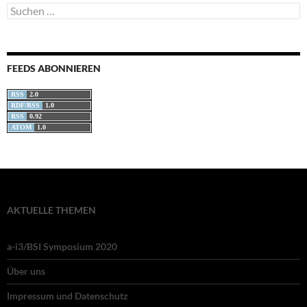
Suchen
nach:
FEEDS ABONNIEREN
RSS
2.0
RDF/RSS
1.0
RSS
0.92
ATOM
1.0
AKTUELLE THEMEN
a-i3/BSI Symposium 2020
Über uns
Impressum und Datenschutz