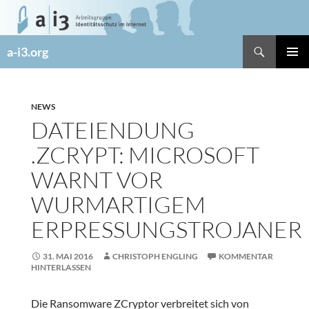
Zum
Inhalt
springen
Suchen
a-i3.org
PRIMÄR
MENÜ
NEWS
DATEIENDUNG
.ZCRYPT: MICROSOFT
WARNT VOR
WURMARTIGEM
ERPRESSUNGSTROJANER
31. MAI 2016
CHRISTOPH ENGLING
KOMMENTAR
HINTERLASSEN
Die Ransomware ZCryptor verbreitet sich von