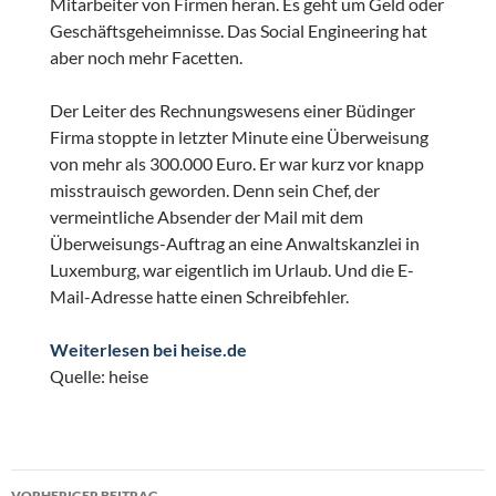
Mitarbeiter von Firmen heran. Es geht um Geld oder
Geschäftsgeheimnisse. Das Social Engineering hat
aber noch mehr Facetten.
Der Leiter des Rechnungswesens einer Büdinger
Firma stoppte in letzter Minute eine Überweisung
von mehr als 300.000 Euro. Er war kurz vor knapp
misstrauisch geworden. Denn sein Chef, der
vermeintliche Absender der Mail mit dem
Überweisungs-Auftrag an eine Anwaltskanzlei in
Luxemburg, war eigentlich im Urlaub. Und die E-
Mail-Adresse hatte einen Schreibfehler.
Weiterlesen bei heise.de
Quelle: heise
Beitragsnavigation
VORHERIGER BEITRAG