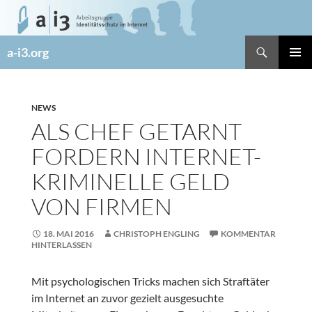
Zum
Inhalt
springen
Suchen
a-i3.org
PRIMÄR
MENÜ
NEWS
ALS CHEF GETARNT
FORDERN INTERNET-
KRIMINELLE GELD
VON FIRMEN
18. MAI 2016
CHRISTOPH ENGLING
KOMMENTAR
HINTERLASSEN
Mit psychologischen Tricks machen sich Straftäter
im Internet an zuvor gezielt ausgesuchte