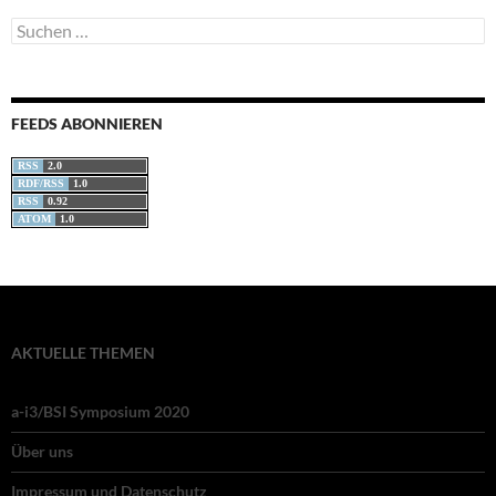
Suchen
nach:
FEEDS ABONNIEREN
RSS
2.0
RDF/RSS
1.0
RSS
0.92
ATOM
1.0
AKTUELLE THEMEN
a-i3/BSI Symposium 2020
Über uns
Impressum und Datenschutz