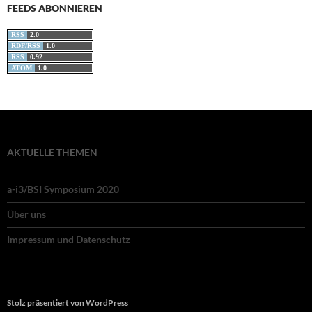
FEEDS ABONNIEREN
RSS
2.0
RDF/RSS
1.0
RSS
0.92
ATOM
1.0
AKTUELLE THEMEN
a-i3/BSI Symposium 2020
Über uns
Impressum und Datenschutz
Stolz präsentiert von WordPress