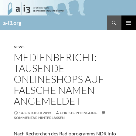
Zum
Inhalt
springen
Suchen
a-i3.org
PRIMÄR
MENÜ
NEWS
MEDIENBERICHT:
TAUSENDE
ONLINESHOPS AUF
FALSCHE NAMEN
ANGEMELDET
14. OKTOBER 2015
CHRISTOPH ENGLING
KOMMENTAR HINTERLASSEN
Nach Recherchen des Radioprogramms NDR Info