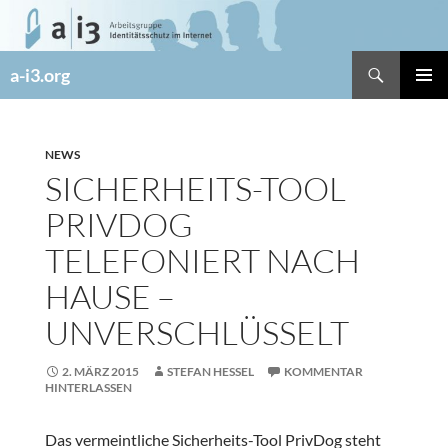
Zum
Inhalt
springen
Suchen
a-i3.org
PRIMÄR
MENÜ
NEWS
SICHERHEITS-TOOL
PRIVDOG
TELEFONIERT NACH
HAUSE –
UNVERSCHLÜSSELT
2. MÄRZ 2015
STEFAN HESSEL
KOMMENTAR
HINTERLASSEN
Das vermeintliche Sicherheits-Tool PrivDog steht