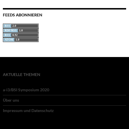
FEEDS ABONNIEREN
RSS
2.0
RDF/RSS
1.0
RSS
0.92
ATOM
1.0
AKTUELLE THEMEN
a-i3/BSI Symposium 2020
Über uns
Impressum und Datenschutz