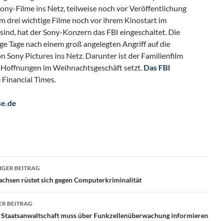
ony-Filme ins Netz, teilweise noch vor Veröffentlichung
 drei wichtige Filme noch vor ihrem Kinostart im
sind, hat der Sony-Konzern das FBI eingeschaltet. Die
ge Tage nach einem groß angelegten Angriff auf die
Sony Pictures ins Netz. Darunter ist der Familienfilm
y Hoffnungen im Weihnachtsgeschäft setzt.
Das FBI
e Financial Times.
se.de
ragsnavigation
GER BEITRAG
chsen rüstet sich gegen Computerkriminalität
R BEITRAG
r Staatsanwaltschaft muss über Funkzellenüberwachung informieren