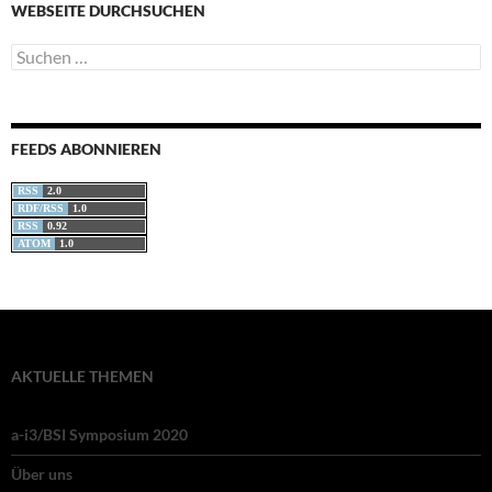
WEBSEITE DURCHSUCHEN
Suchen
nach:
FEEDS ABONNIEREN
RSS
2.0
RDF/RSS
1.0
RSS
0.92
ATOM
1.0
AKTUELLE THEMEN
a-i3/BSI Symposium 2020
Über uns