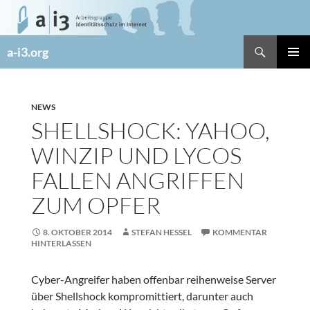
Zum
Inhalt
springen
Suchen
a-i3.org
PRIMÄR
MENÜ
NEWS
SHELLSHOCK: YAHOO,
WINZIP UND LYCOS
FALLEN ANGRIFFEN
ZUM OPFER
8. OKTOBER 2014
STEFAN HESSEL
KOMMENTAR
HINTERLASSEN
Cyber-Angreifer haben offenbar reihenweise Server
über Shellshock kompromittiert, darunter auch