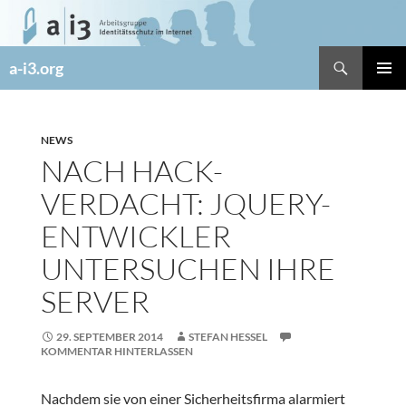
Zum
Inhalt
springen
Suchen
a-i3.org
PRIMÄR
MENÜ
NEWS
NACH HACK-
VERDACHT: JQUERY-
ENTWICKLER
UNTERSUCHEN IHRE
SERVER
29. SEPTEMBER 2014
STEFAN HESSEL
KOMMENTAR HINTERLASSEN
Nachdem sie von einer Sicherheitsfirma alarmiert