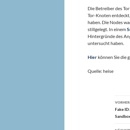
Die Betreiber des T
Tor-Knoten entdeckt,
haben. Die Nodes ware
stillgelegt. In einem
S
Hintergründe des An
untersucht haben.
Hier
können Sie die g
Quelle: heise
Beit
VORHERI
Fake ID:
Sandbo