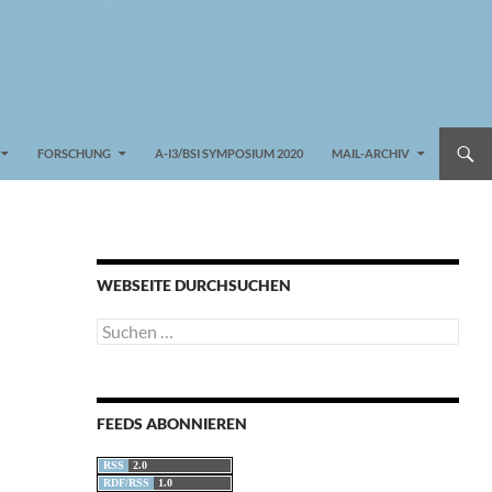
FORSCHUNG
A-I3/BSI SYMPOSIUM 2020
MAIL-ARCHIV
WEBSEITE DURCHSUCHEN
Suchen
nach:
FEEDS ABONNIEREN
RSS
2.0
RDF/RSS
1.0