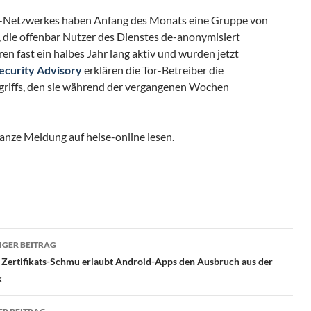
or-Netzwerkes haben Anfang des Monats eine Gruppe von
 die offenbar Nutzer des Dienstes de-anonymisiert
n fast ein halbes Jahr lang aktiv und wurden jetzt
ecurity Advisory
erklären die Tor-Betreiber die
griffs, den sie während der vergangenen Wochen
anze Meldung auf heise-online lesen.
ragsnavigation
GER BEITRAG
 Zertifikats-Schmu erlaubt Android-Apps den Ausbruch aus der
x