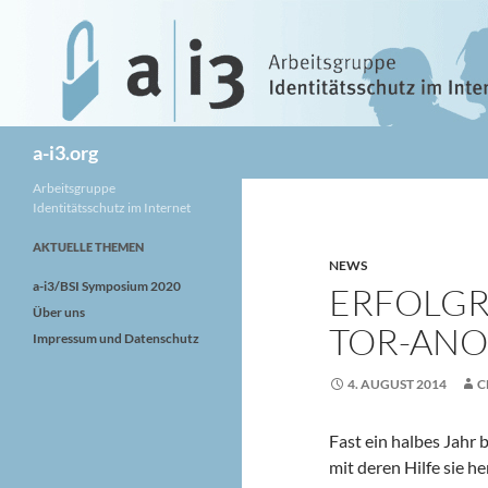
Zum
Inhalt
springen
Suchen
a-i3.org
Arbeitsgruppe
Identitätsschutz im Internet
AKTUELLE THEMEN
NEWS
a-i3/BSI Symposium 2020
ERFOLGR
Über uns
TOR-ANO
Impressum und Datenschutz
4. AUGUST 2014
C
Fast ein halbes Jahr 
mit deren Hilfe sie h