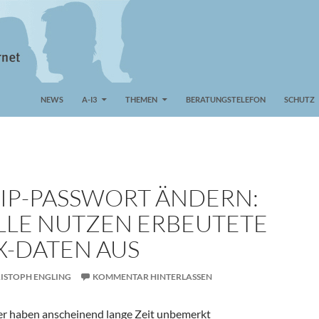
NEWS
A-I3
THEMEN
BERATUNGSTELEFON
SCHUTZ
OIP-PASSWORT ÄNDERN:
LLE NUTZEN ERBEUTETE
X-DATEN AUS
ISTOPH ENGLING
KOMMENTAR HINTERLASSEN
er haben anscheinend lange Zeit unbemerkt