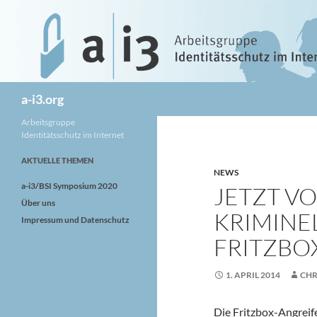
Zum
Inhalt
springen
Suchen
a-i3.org
Arbeitsgruppe
Identitätsschutz im Internet
AKTUELLE THEMEN
NEWS
a-i3/BSI Symposium 2020
JETZT V
Über uns
KRIMINE
Impressum und Datenschutz
FRITZBO
1. APRIL 2014
CHR
Die Fritzbox-Angreif