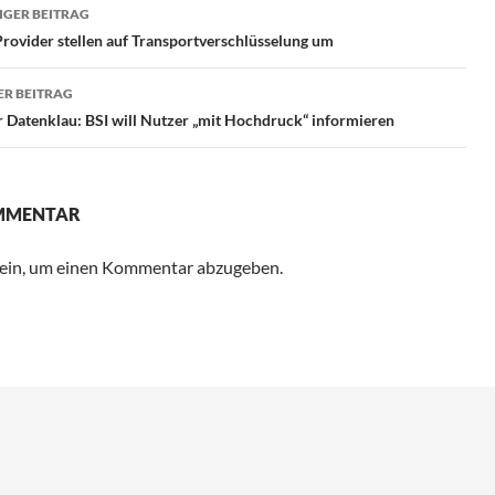
ragsnavigation
GER BEITRAG
rovider stellen auf Transportverschlüsselung um
R BEITRAG
 Datenklau: BSI will Nutzer „mit Hochdruck“ informieren
OMMENTAR
ein, um einen Kommentar abzugeben.