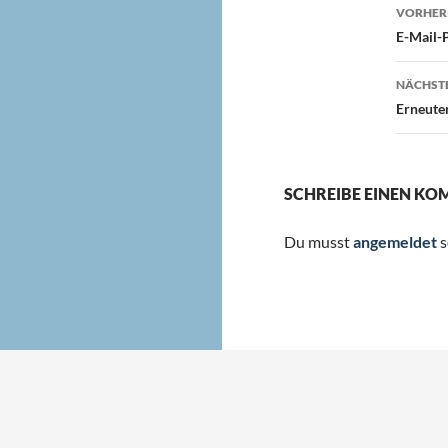
Beit
VORHERI
E-Mail-P
NÄCHSTE
Erneuter
SCHREIBE EINEN K
Du musst
angemeldet
s