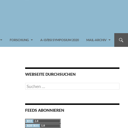
FORSCHUNG
A-I3/BSI SYMPOSIUM 2020
MAIL-ARCHIV
WEBSEITE DURCHSUCHEN
Suchen
nach:
FEEDS ABONNIEREN
RSS
2.0
RDF/RSS
1.0