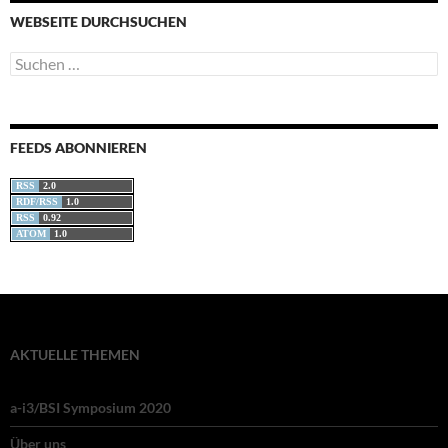
WEBSEITE DURCHSUCHEN
Suchen
nach:
FEEDS ABONNIEREN
RSS
2.0
RDF/RSS
1.0
RSS
0.92
ATOM
1.0
AKTUELLE THEMEN
a-i3/BSI Symposium 2020
Über uns