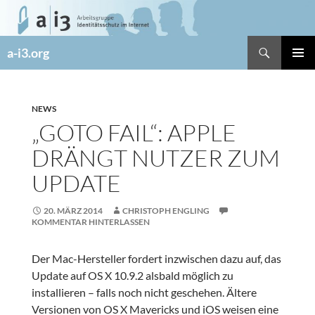
Zum
Inhalt
springen
Suchen
a-i3.org
PRIMÄR
MENÜ
NEWS
„GOTO FAIL“: APPLE
DRÄNGT NUTZER ZUM
UPDATE
20. MÄRZ 2014
CHRISTOPH ENGLING
KOMMENTAR HINTERLASSEN
Der Mac-Hersteller fordert inzwischen dazu auf, das
Update auf OS X 10.9.2 alsbald möglich zu
installieren – falls noch nicht geschehen. Ältere
Versionen von OS X Mavericks und iOS weisen eine