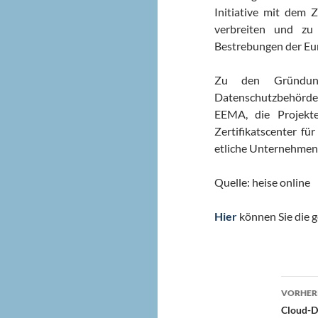
Initiative mit dem Z
verbreiten und zu 
Bestrebungen der Eu
Zu den Gründungs
Datenschutzbehörde
EEMA, die Projekt
Zertifikatscenter fü
etliche Unternehmen
Quelle: heise online
Hier
können Sie die 
Beit
VORHERI
Cloud-Di