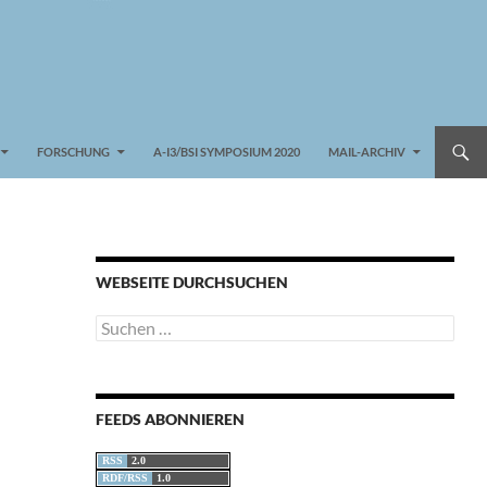
FORSCHUNG
A-I3/BSI SYMPOSIUM 2020
MAIL-ARCHIV
WEBSEITE DURCHSUCHEN
Suchen
nach:
FEEDS ABONNIEREN
RSS
2.0
RDF/RSS
1.0