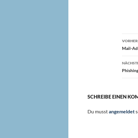
Beit
VORHERI
Mail-Adr
NÄCHSTE
Phishin
SCHREIBE EINEN K
Du musst
angemeldet
s