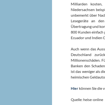
Milliarden kosten
Niedersachsen beisp
unbemerkt über Nacht
Lesegeräte an den
Übertragung und kon
800 Kunden einfach 
Ecuador und Indien 
Auch wenn das Auss
Deutschland zurüc
Millionenschäden. F
Banken den Schaden 
ist das weniger als d
heimischen Geldautom
Hier
können Sie die v
Quelle: heise-online