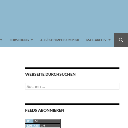
FORSCHUNG
A-I3/BSI SYMPOSIUM 2020
MAIL-ARCHIV
WEBSEITE DURCHSUCHEN
Suchen
nach:
FEEDS ABONNIEREN
RSS
2.0
RDF/RSS
1.0