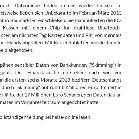
, doch Datendiebe finden immer wieder Lücken. In
ielsweise ließen sich Unbekannte im Februar/März 2013
 in Baumärkten einschließen. Sie manipulierten die EC-
 Kassen mit einem Chip für drahtlose Bluetooth-
nten am nächsten Tag Kartendaten und PIN von mehr als
per Handy abgreifen. Mit Kartendubletten wurde dann in
Geld abgehoben.
pähen sensibler Daten von Bankkunden ("Skimming") in
kgeht: Der Finanzbranche entstehen nach wie vor
ür die ersten sechs Monate 2013 beziffern Deutschlands
durch "Skimming" auf rund 8 Millionen Euro. Immerhin
ie Hälfte der 17 Millionen Euro Schaden, den Datenklau an
aten im Vorjahreszeitraum angerichtet hatte.
ollständige Meldung bei heise-online lesen.