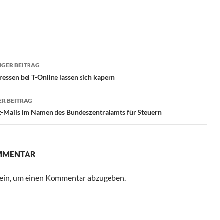
ragsnavigation
GER BEITRAG
essen bei T-Online lassen sich kapern
R BEITRAG
g-Mails im Namen des Bundeszentralamts für Steuern
OMMENTAR
ein, um einen Kommentar abzugeben.