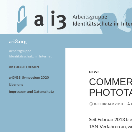
Zum
Inhalt
springen
Suchen
a-i3.org
Arbeitsgruppe
Identitätsschutz im Internet
AKTUELLE THEMEN
NEWS
a-i3/BSI Symposium 2020
COMMER
Über uns
PHOTOT
Impressum und Datenschutz
8. FEBRUAR 2013
Seit Februar 2013 b
TAN-Verfahren an, w