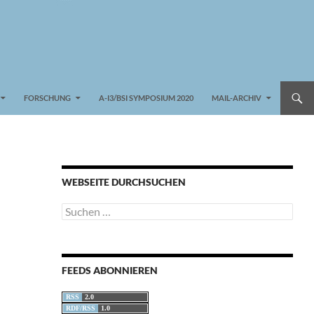
FORSCHUNG
A-I3/BSI SYMPOSIUM 2020
MAIL-ARCHIV
WEBSEITE DURCHSUCHEN
Suchen
nach:
FEEDS ABONNIEREN
RSS
2.0
RDF/RSS
1.0