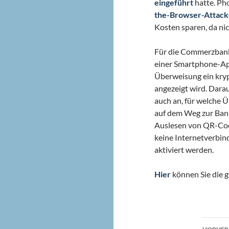
eingeführt
hatte. Ph
the-Browser-Attac
Kosten sparen, da ni
Für die Commerzbank
einer Smartphone-Ap
Überweisung ein kryp
angezeigt wird. Dara
auch an, für welche Ü
auf dem Weg zur Bank
Auslesen von QR-Cod
keine Internetverbin
aktiviert werden.
Hier
können Sie die g
Beit