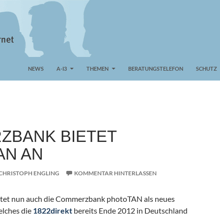
NEWS
A-I3
THEMEN
BERATUNGSTELEFON
SCHUTZ
ZBANK BIETET
AN AN
CHRISTOPH ENGLING
KOMMENTAR HINTERLASSEN
ietet nun auch die Commerzbank photoTAN als neues
elches die
1822direkt
bereits Ende 2012 in Deutschland