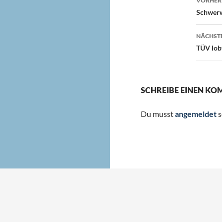
VORHERI
Schwerw
NÄCHSTE
TÜV lobt
SCHREIBE EINEN K
Du musst
angemeldet
s