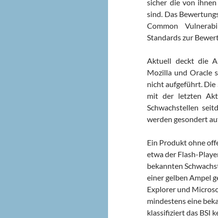
sicher die von ihne
sind. Das Bewertungs
Common Vulnerabil
Standards zur Bewert
Aktuell deckt die 
Mozilla und Oracle 
nicht aufgeführt. Die
mit der letzten Ak
Schwachstellen seit
werden gesondert auf
Ein Produkt ohne off
etwa der Flash-Playe
bekannten Schwachstel
einer gelben Ampel g
Explorer und Microso
mindestens eine bekan
klassifiziert das BSI 