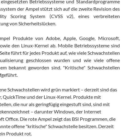
n eingesetzten Betriebssysteme und Standardprogramme
system der Ampel stützt sich auf die zweite Revision des
ity Scoring System (CVSS v2), eines verbreiteten
ung von Sicherheitslücken.
Ampel Produkte von Adobe, Apple, Google, Microsoft,
sowie den Linux-Kernel ab. Mobile Betriebssysteme sind
 Seite führt für jedes Produkt auf, wie viele Schwachstellen
tualisierung geschlossen wurden und wie viele offene
dem bekannt geworden sind. "Kritische" Schwachstellen
geführt.
ene Schwachstellen wird grün markiert – derzeit sind das
r, QuickTime und der Linux-Kernel. Produkte mit
len, die nur als geringfügig eingestuft sind, sind mit
ekennzeichnet – darunter Windows, der Internet
ft Office. Die rote Ampel zeigt das BSI Programmen, die
nte offene "kritische" Schwachstelle besitzen. Derzeit
kein Produkt rot.