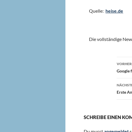
Quelle:
heise.de
Die vollständige New
Beit
VORHERI
Google 
NÄCHSTE
Erste An
SCHREIBE EINEN K
Du musst
angemeldet
s