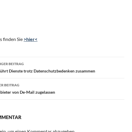
s finden Sie
>hier<
ragsnavigation
GER BEITRAG
führt Dienste trotz Datenschutzbedenken zusammen
R BEITRAG
bieter von De-Mail zugelassen
OMMENTAR
ein, um einen Kommentar abzugeben.