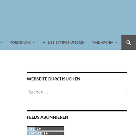
FORSCHUNG
A-I3/BSI SYMPOSIUM 2020
MAIL-ARCHIV
WEBSEITE DURCHSUCHEN
Suchen
nach:
FEEDS ABONNIEREN
RSS
2.0
RDF/RSS
1.0