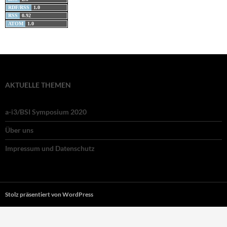
RDF/RSS
1.0
RSS
0.92
ATOM
1.0
AKTUELLE THEMEN
a-i3/BSI Symposium 2020
Über uns
Impressum und Datenschutz
Stolz präsentiert von WordPress