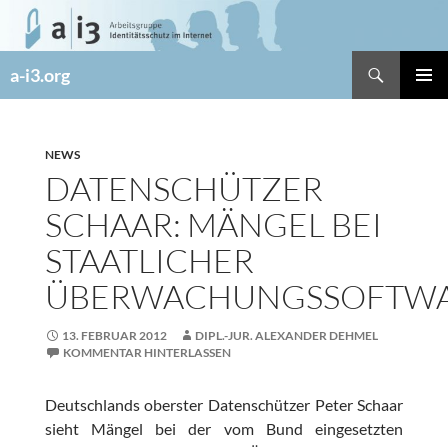
Zum
Inhalt
springen
Suchen
a-i3.org
PRIMÄR
MENÜ
NEWS
DATENSCHÜTZER
SCHAAR: MÄNGEL BEI
STAATLICHER
ÜBERWACHUNGSSOFTW
13. FEBRUAR 2012
DIPL.-JUR. ALEXANDER DEHMEL
KOMMENTAR HINTERLASSEN
Deutschlands oberster Datenschützer Peter Schaar
sieht Mängel bei der vom Bund eingesetzten