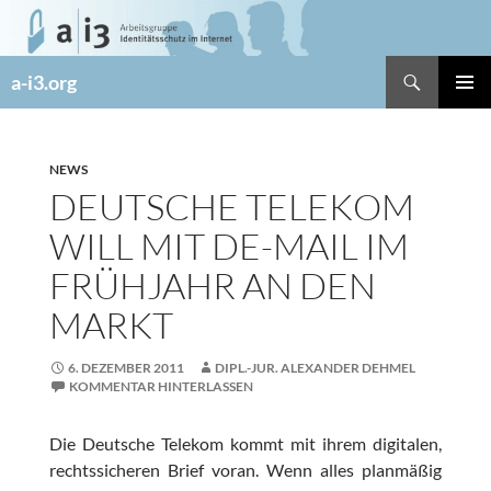
Zum
Inhalt
springen
Suchen
a-i3.org
PRIMÄR
MENÜ
NEWS
DEUTSCHE TELEKOM
WILL MIT DE-MAIL IM
FRÜHJAHR AN DEN
MARKT
6. DEZEMBER 2011
DIPL.-JUR. ALEXANDER DEHMEL
KOMMENTAR HINTERLASSEN
Die Deutsche Telekom kommt mit ihrem digitalen,
rechtssicheren Brief voran. Wenn alles planmäßig