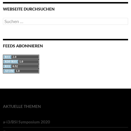
WEBSEITE DURCHSUCHEN
Suchen
nach:
FEEDS ABONNIEREN
RSS
2.0
RDF/RSS
1.0
RSS
0.92
ATOM
1.0
AKTUELLE THEMEN
a-i3/BSI Symposium 2020