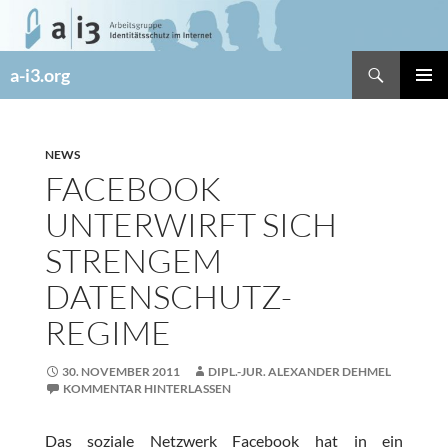
Zum
Inhalt
springen
Suchen
a-i3.org
PRIMÄR
MENÜ
NEWS
FACEBOOK
UNTERWIRFT SICH
STRENGEM
DATENSCHUTZ-
REGIME
30. NOVEMBER 2011
DIPL.-JUR. ALEXANDER DEHMEL
KOMMENTAR HINTERLASSEN
Das soziale Netzwerk Facebook hat in ein