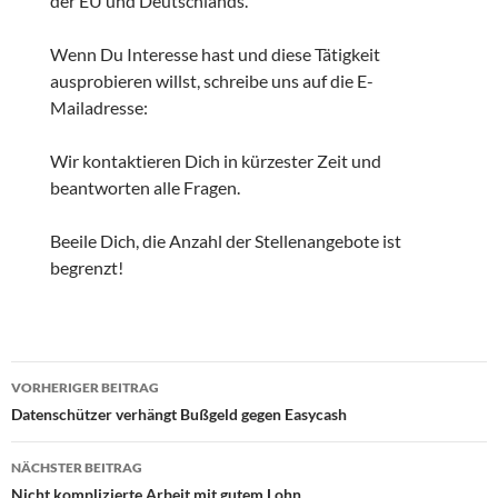
der EU und Deutschlands.
Wenn Du Interesse hast und diese Tätigkeit
ausprobieren willst, schreibe uns auf die E-
Mailadresse:
Wir kontaktieren Dich in kürzester Zeit und
beantworten alle Fragen.
Beeile Dich, die Anzahl der Stellenangebote ist
begrenzt!
Beitragsnavigation
VORHERIGER BEITRAG
Datenschützer verhängt Bußgeld gegen Easycash
NÄCHSTER BEITRAG
Nicht komplizierte Arbeit mit gutem Lohn