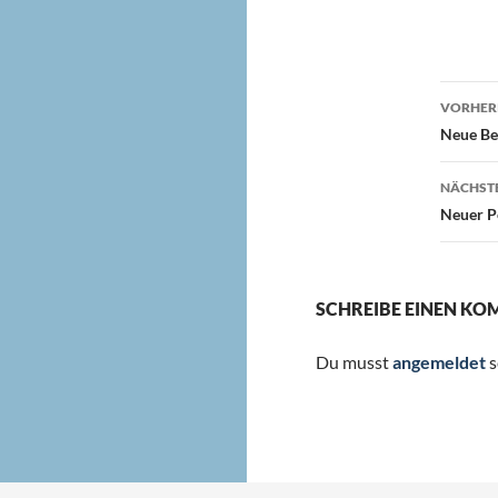
Beit
VORHERI
Neue Be
NÄCHSTE
Neuer P
SCHREIBE EINEN K
Du musst
angemeldet
s