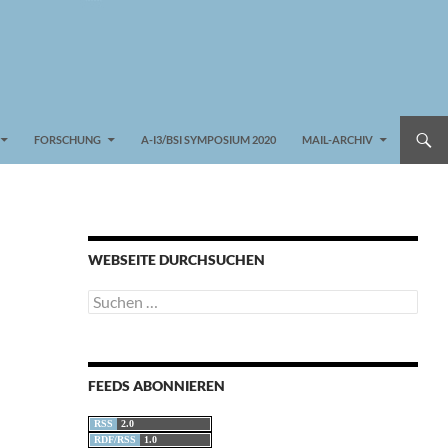
FORSCHUNG
A-I3/BSI SYMPOSIUM 2020
MAIL-ARCHIV
WEBSEITE DURCHSUCHEN
Suchen
nach:
FEEDS ABONNIEREN
RSS
2.0
RDF/RSS
1.0