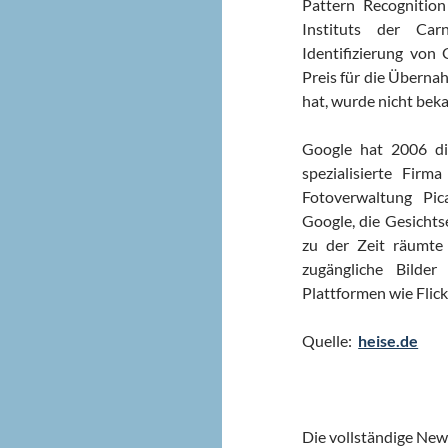
Pattern Recognition
Instituts der Car
Identifizierung von 
Preis für die Überna
hat, wurde nicht bek
Google hat 2006 di
spezialisierte Fir
Fotoverwaltung Pic
Google, die Gesicht
zu der Zeit räumte 
zugängliche Bilde
Plattformen wie Flic
Quelle:
heise.de
Die vollständige New