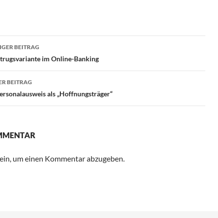
ragsnavigation
GER BEITRAG
trugsvariante im Online-Banking
R BEITRAG
ersonalausweis als „Hoffnungsträger“
OMMENTAR
ein, um einen Kommentar abzugeben.