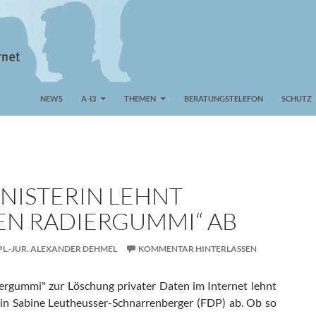
NEWS
A-I3
THEMEN
BERATUNGSTELEFON
SCHUTZ
INISTERIN LEHNT
LEN RADIERGUMMI“ AB
PL.-JUR. ALEXANDER DEHMEL
KOMMENTAR HINTERLASSEN
iergummi" zur Löschung privater Daten im Internet lehnt
rin Sabine Leutheusser-Schnarrenberger (FDP) ab. Ob so