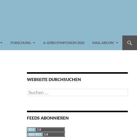
FORSCHUNG
A-I3/BSI SYMPOSIUM 2020
MAIL-ARCHIV
WEBSEITE DURCHSUCHEN
Suchen
nach:
FEEDS ABONNIEREN
RSS
2.0
RDF/RSS
1.0