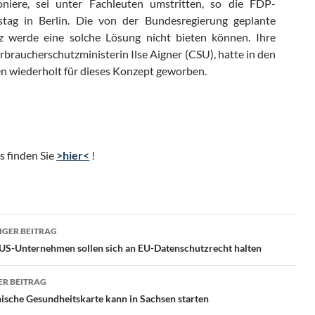
oniere, sei unter Fachleuten umstritten, so die FDP-
stag in Berlin. Die von der Bundesregierung geplante
z werde eine solche Lösung nicht bieten können. Ihre
rbraucherschutzministerin Ilse Aigner (CSU), hatte in den
 wiederholt für dieses Konzept geworben.
s finden Sie
>hier<
!
ragsnavigation
GER BEITRAG
 US-Unternehmen sollen sich an EU-Datenschutzrecht halten
R BEITRAG
ische Gesundheitskarte kann in Sachsen starten