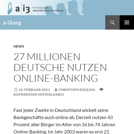
Zum
Inhalt
springen
Suchen
a-i3.org
PRIMÄR
MENÜ
NEWS
27 MILLIONEN
DEUTSCHE NUTZEN
ONLINE-BANKING
14. FEBRUAR 2011
CHRISTOPH ENGLING
KOMMENTAR HINTERLASSEN
Fast jeder Zweite in Deutschland wickelt seine
Bankgeschäfte auch online ab. Derzeit nutzen 43
Prozent aller Bürger im Alter von 16 bis 74 Jahren
Online-Banking. Im Jahr 2003 waren es erst 21