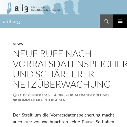
Zum
Inhalt
springen
Suchen
a-i3.org
PRIMÄR
MENÜ
NEWS
NEUE RUFE NACH
VORRATSDATENSPEICHE
UND SCHÄRFERER
NETZÜBERWACHUNG
21. DEZEMBER 2010
DIPL.-JUR. ALEXANDER DEHMEL
KOMMENTAR HINTERLASSEN
Der Streit um die Vorratsdatenspeicherung macht
auch kurz vor Weihnachten keine Pause. So haben