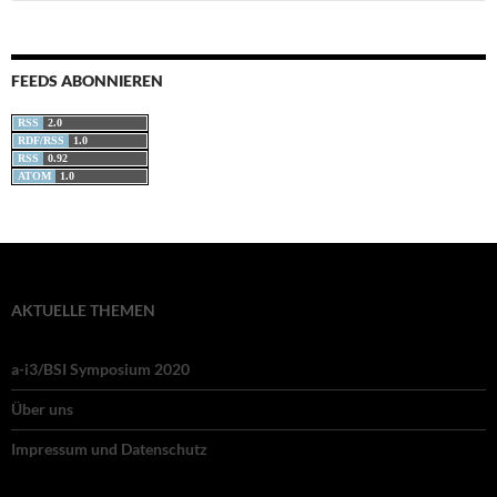
nach:
FEEDS ABONNIEREN
RSS
2.0
RDF/RSS
1.0
RSS
0.92
ATOM
1.0
AKTUELLE THEMEN
a-i3/BSI Symposium 2020
Über uns
Impressum und Datenschutz