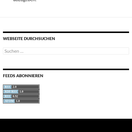
WEBSEITE DURCHSUCHEN
Suchen
nach:
FEEDS ABONNIEREN
RSS
2.0
RDF/RSS
1.0
RSS
0.92
ATOM
1.0