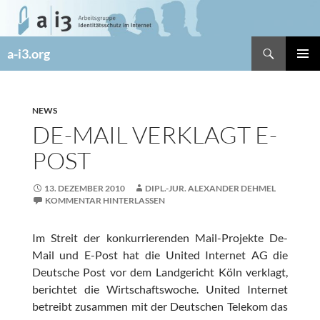
Zum
Inhalt
springen
Suchen
a-i3.org
PRIMÄR
MENÜ
NEWS
DE-MAIL VERKLAGT E-
POST
13. DEZEMBER 2010
DIPL.-JUR. ALEXANDER DEHMEL
KOMMENTAR HINTERLASSEN
Im Streit der konkurrierenden Mail-Projekte De-
Mail und E-Post hat die United Internet AG die
Deutsche Post vor dem Landgericht Köln verklagt,
berichtet die Wirtschaftswoche. United Internet
betreibt zusammen mit der Deutschen Telekom das