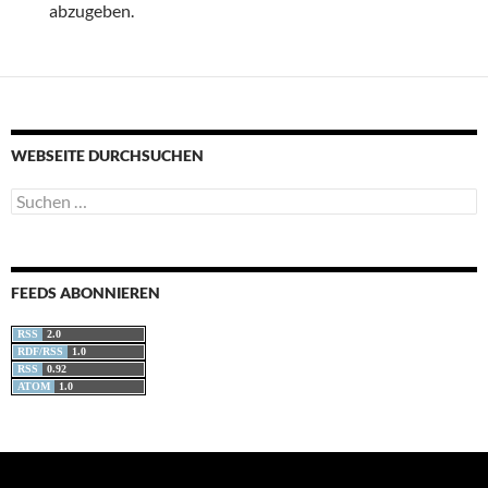
abzugeben.
WEBSEITE DURCHSUCHEN
Suchen
nach:
FEEDS ABONNIEREN
RSS
2.0
RDF/RSS
1.0
RSS
0.92
ATOM
1.0