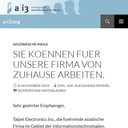
Zum
Inhalt
springen
Suchen
a-i3.org
PRIMÄR
MENÜ
GELDWÄSCHE-MAILS
SIE KOENNEN FUER
UNSERE FIRMA VON
ZUHAUSE ARBEITEN.
8. NOVEMBER 2010
DIPL.-JUR. ALEXANDER DEHMEL
KOMMENTAR HINTERLASSEN
Sehr geehrter Empfaenger,
Taipei Electronics Inc., die fuehrende asiatische
Firma im Gebiet der Informationstechnologien,