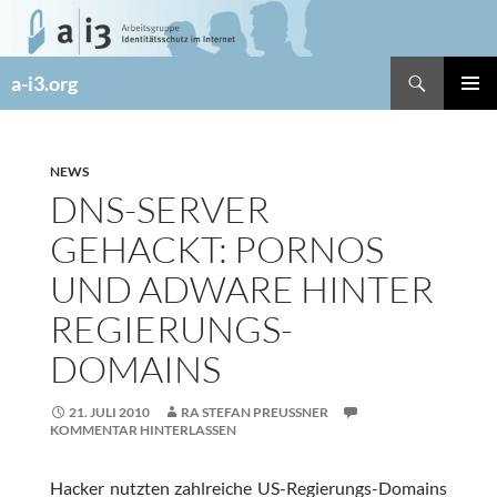
Zum
Inhalt
springen
Suchen
a-i3.org
PRIMÄR
MENÜ
NEWS
DNS-SERVER
GEHACKT: PORNOS
UND ADWARE HINTER
REGIERUNGS-
DOMAINS
21. JULI 2010
RA STEFAN PREUSSNER
KOMMENTAR HINTERLASSEN
Hacker nutzten zahlreiche US-Regierungs-Domains