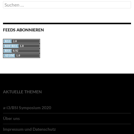
Suchen
nach:
FEEDS ABONNIEREN
RSS
2.0
RDF/RSS
1.0
RSS
0.92
ATOM
1.0
AKTUELLE THEMEN
a-i3/BSI Symposium 2020
Über uns
Impressum und Datenschutz