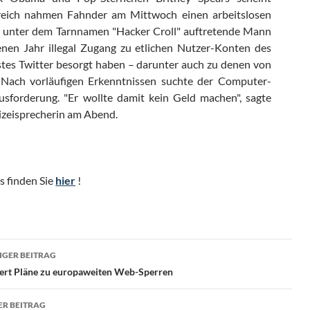
kreich nahmen Fahnder am Mittwoch einen arbeitslosen
er unter dem Tarnnamen "Hacker Croll" auftretende Mann
enen Jahr illegal Zugang zu etlichen Nutzer-Konten des
tes Twitter besorgt haben – darunter auch zu denen von
Nach vorläufigen Erkenntnissen suchte der Computer-
usforderung. "Er wollte damit kein Geld machen", sagte
lizeisprecherin am Abend.
s finden Sie
hier
!
ragsnavigation
GER BEITRAG
iert Pläne zu europaweiten Web-Sperren
R BEITRAG