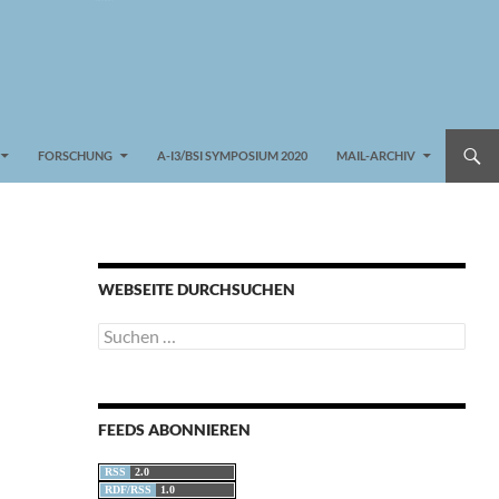
FORSCHUNG
A-I3/BSI SYMPOSIUM 2020
MAIL-ARCHIV
WEBSEITE DURCHSUCHEN
Suchen
nach:
FEEDS ABONNIEREN
RSS
2.0
RDF/RSS
1.0