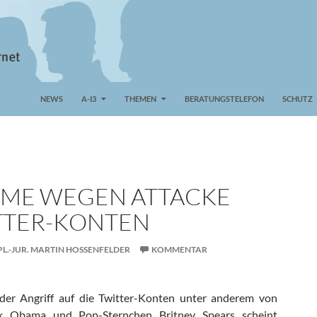
NEWS
A-I3
THEMEN
BERATUNGSTELEFON
SCHUTZ
ME WEGEN ATTACKE
TTER-KONTEN
PL.-JUR. MARTIN HOSSENFELDER
KOMMENTAR
der Angriff auf die Twitter-Konten unter anderem von
ck Obama und Pop-Sternchen Britney Spears scheint