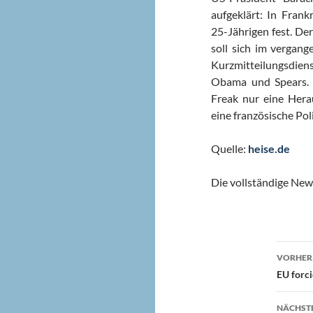
aufgeklärt: In Fran
25-Jährigen fest. D
soll sich im vergang
Kurzmitteilungsdiens
Obama und Spears. 
Freak nur eine Hera
eine französische Po
Quelle:
heise.de
Die vollständige New
Beit
VORHERI
EU forc
NÄCHSTE