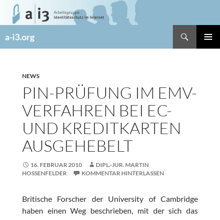
Zum
Inhalt
springen
Suchen
a-i3.org
PRIMÄR
MENÜ
NEWS
PIN-PRÜFUNG IM EMV-
VERFAHREN BEI EC-
UND KREDITKARTEN
AUSGEHEBELT
16. FEBRUAR 2010
DIPL.-JUR. MARTIN
HOSSENFELDER
KOMMENTAR HINTERLASSEN
Britische Forscher der University of Cambridge
haben einen Weg beschrieben, mit der sich das