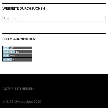
WEBSEITE DURCHSUCHEN
Suchen
nach:
FEEDS ABONNIEREN
RSS
2.0
RDF/RSS
1.0
RSS
0.92
ATOM
1.0
AKTUELLE THEMEN
a-i3/BSI Symposium 2020