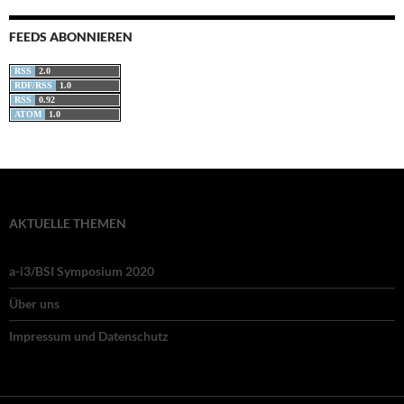
FEEDS ABONNIEREN
RSS
2.0
RDF/RSS
1.0
RSS
0.92
ATOM
1.0
AKTUELLE THEMEN
a-i3/BSI Symposium 2020
Über uns
Impressum und Datenschutz