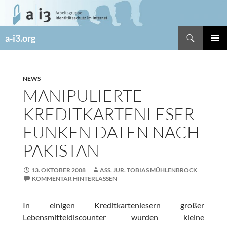
Zum
Inhalt
springen
Suchen
a-i3.org
PRIMÄR
MENÜ
NEWS
MANIPULIERTE
KREDITKARTENLESER
FUNKEN DATEN NACH
PAKISTAN
13. OKTOBER 2008
ASS. JUR. TOBIAS MÜHLENBROCK
KOMMENTAR HINTERLASSEN
In einigen Kreditkartenlesern großer
Lebensmitteldiscounter wurden kleine