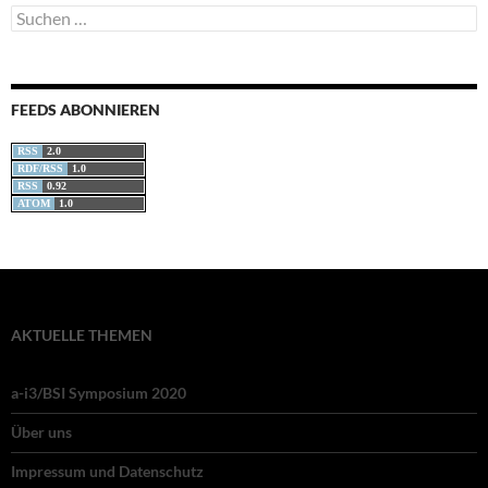
Suchen
nach:
FEEDS ABONNIEREN
RSS
2.0
RDF/RSS
1.0
RSS
0.92
ATOM
1.0
AKTUELLE THEMEN
a-i3/BSI Symposium 2020
Über uns
Impressum und Datenschutz