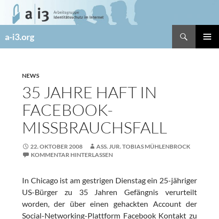
Zum
Inhalt
springen
Suchen
a-i3.org
PRIMÄR
MENÜ
NEWS
35 JAHRE HAFT IN
FACEBOOK-
MISSBRAUCHSFALL
22. OKTOBER 2008
ASS. JUR. TOBIAS MÜHLENBROCK
KOMMENTAR HINTERLASSEN
In Chicago ist am gestrigen Dienstag ein 25-jähriger
US-Bürger zu 35 Jahren Gefängnis verurteilt
worden, der über einen gehackten Account der
Social-Networking-Plattform Facebook Kontakt zu