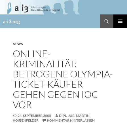
Zum
Inhalt
springen
Suchen
a-i3.org
PRIMÄR
MENÜ
NEWS
ONLINE-
KRIMINALITÄT:
BETROGENE OLYMPIA-
TICKET-KÄUFER
GEHEN GEGEN IOC
VOR
24. SEPTEMBER 2008
DIPL.-JUR. MARTIN
HOSSENFELDER
KOMMENTAR HINTERLASSEN