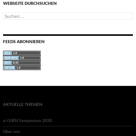
WEBSEITE DURCHSUCHEN
Suchen
nach:
FEEDS ABONNIEREN
RSS
2.0
RDF/RSS
1.0
RSS
0.92
ATOM
1.0
AKTUELLE THEMEN
a-i3/BSI Symposium 2020
Über uns