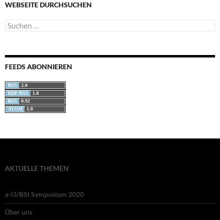
WEBSEITE DURCHSUCHEN
Suchen
nach:
FEEDS ABONNIEREN
RSS
2.0
RDF/RSS
1.0
RSS
0.92
ATOM
1.0
AKTUELLE THEMEN
a-i3/BSI Symposium 2020
Über uns