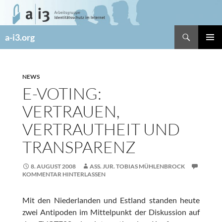
Zum
Inhalt
springen
Suchen
a-i3.org
PRIMÄR
MENÜ
NEWS
E-VOTING:
VERTRAUEN,
VERTRAUTHEIT UND
TRANSPARENZ
8. AUGUST 2008
ASS. JUR. TOBIAS MÜHLENBROCK
KOMMENTAR HINTERLASSEN
Mit den Niederlanden und Estland standen heute
zwei Antipoden im Mittelpunkt der Diskussion auf