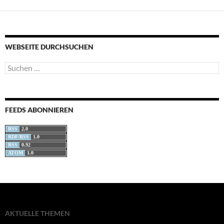
WEBSEITE DURCHSUCHEN
Suchen
nach:
FEEDS ABONNIEREN
RSS
2.0
RDF/RSS
1.0
RSS
0.92
ATOM
1.0
AKTUELLE THEMEN