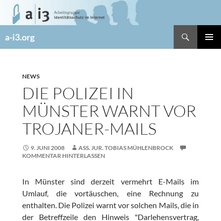
Zum
Inhalt
springen
Suchen
a-i3.org
PRIMÄR
MENÜ
NEWS
DIE POLIZEI IN
MÜNSTER WARNT VOR
TROJANER-MAILS
9. JUNI 2008
ASS. JUR. TOBIAS MÜHLENBROCK
KOMMENTAR HINTERLASSEN
In Münster sind derzeit vermehrt E-Mails im
Umlauf, die vortäuschen, eine Rechnung zu
enthalten. Die Polizei warnt vor solchen Mails, die in
der Betreffzeile den Hinweis "Darlehensvertrag,