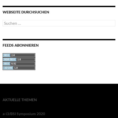
WEBSEITE DURCHSUCHEN
Suchen
nach:
FEEDS ABONNIEREN
RSS
2.0
RDF/RSS
1.0
RSS
0.92
ATOM
1.0
AKTUELLE THEMEN
a-i3/BSI Symposium 2020