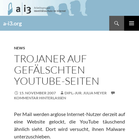
Zum
Inhalt
springen
Suchen
a-i3.org
PRIMÄR
MENÜ
NEWS
TROJANER AUF
GEFÄLSCHTEN
YOUTUBE-SEITEN
15. NOVEMBER 2007
DIPL.-JUR. JULIA MEYER
KOMMENTAR HINTERLASSEN
Per Mail werden arglose Internet-Nutzer derzeit auf
eine Website gelockt, die YouTube täuschend
ähnlich sieht. Dort wird versucht, ihnen Malware
unterzuschieben.