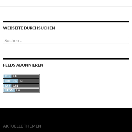
WEBSEITE DURCHSUCHEN
Suchen
nach:
FEEDS ABONNIEREN
RSS
2.0
RDF/RSS
1.0
RSS
0.92
ATOM
1.0
AKTUELLE THEMEN