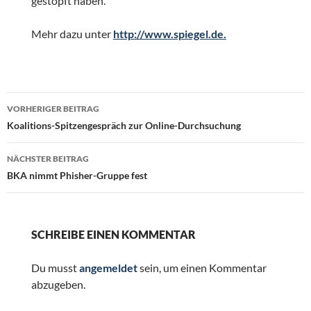
gestopft haben.
Mehr dazu unter
http://www.spiegel.de.
Beitragsnavigation
VORHERIGER BEITRAG
Koalitions-Spitzengespräch zur Online-Durchsuchung
NÄCHSTER BEITRAG
BKA nimmt Phisher-Gruppe fest
SCHREIBE EINEN KOMMENTAR
Du musst
angemeldet
sein, um einen Kommentar
abzugeben.