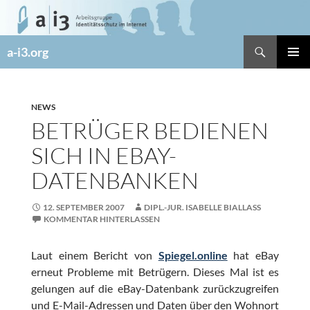
Zum
Inhalt
springen
Suchen
a-i3.org
PRIMÄR
MENÜ
NEWS
BETRÜGER BEDIENEN
SICH IN EBAY-
DATENBANKEN
12. SEPTEMBER 2007
DIPL.-JUR. ISABELLE BIALLASS
KOMMENTAR HINTERLASSEN
Laut einem Bericht von
Spiegel.online
hat eBay
erneut Probleme mit Betrügern. Dieses Mal ist es
gelungen auf die eBay-Datenbank zurückzugreifen
und E-Mail-Adressen und Daten über den Wohnort